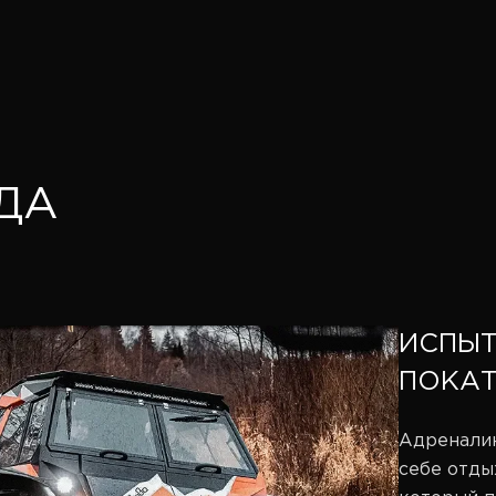
ДА
ИСПЫТ
ПОКАТ
Адреналин
себе отды