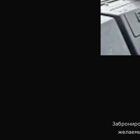
Заброниро
желаемы