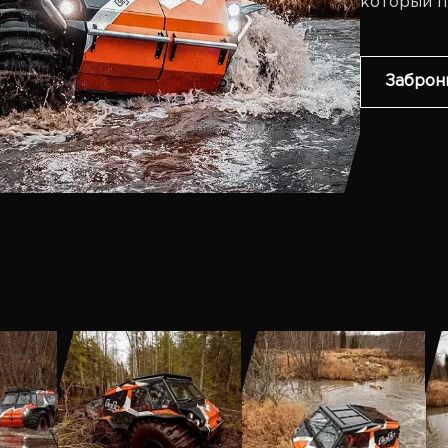
который п
Заброн