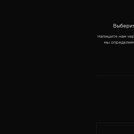
Выберит
Напишите нам че
мы определимс