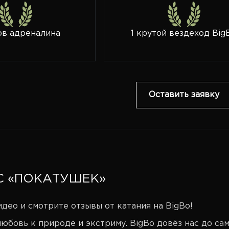
ов адреналина
1 крутой вездеход Big
Оставить заявку
С «ПОКАТУШЕК»
део и смотрите отзывы от катания на BigBo!
юбовь к природе и экстриму. BigBo довёз нас до са