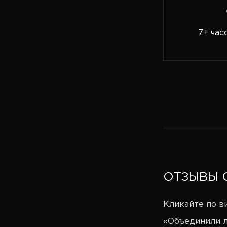
7+ час
ОТЗЫВЫ 
Кликайте по ви
«Объединили л